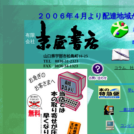
２００６年４月より配達地域
有限
会社
山口県宇部市松島町16-25
TEL 0836-31-2323
FAX 0836-34-1323
コラム、社
早
書誌情
コンピ