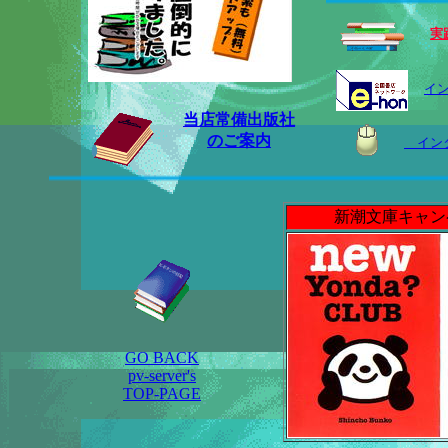
実
イ
当店常備出版社
のご案内
インタ
新潮文庫キャン
GO BACK
pv-server's
TOP-PAGE